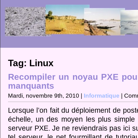
Tag: Linux
Recompiler un noyau PXE pour
manquants
Mardi, novembre 9th, 2010 |
Informatique
|
Comm
Lorsque l’on fait du déploiement de pos
échelle, un des moyen les plus simple
serveur PXE. Je ne reviendrais pas ici s
tel serveur, le net fourmillant de tutor