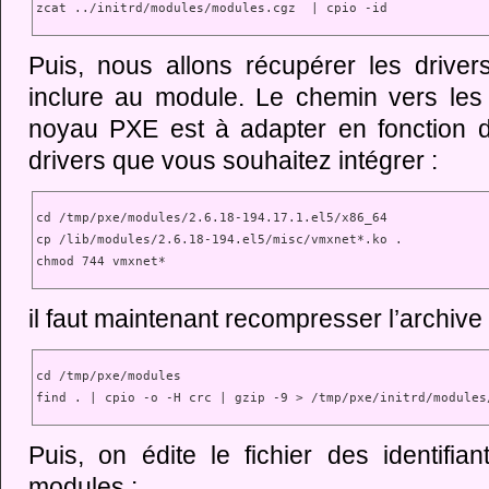
zcat ../initrd/modules/modules.cgz  | cpio -id
Puis, nous allons récupérer les drive
inclure au module. Le chemin vers les 
noyau PXE est à adapter en fonction de
drivers que vous souhaitez intégrer :
cd /tmp/pxe/modules/2.6.18-194.17.1.el5/x86_64

cp /lib/modules/2.6.18-194.el5/misc/vmxnet*.ko .

chmod 744 vmxnet*
il faut maintenant recompresser l’archive
cd /tmp/pxe/modules

find . | cpio -o -H crc | gzip -9 > /tmp/pxe/initrd/modules
Puis, on édite le fichier des identifia
modules :