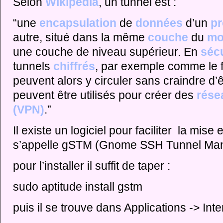
Selon
Wikipédia
, un tunnel est :
“une
encapsulation
de
données
d’un
pr
autre, situé dans la même
couche
du
mo
une couche de niveau supérieur. En
sécu
tunnels
chiffrés
, par exemple comme le f
peuvent alors y circuler sans craindre d’
peuvent être utilisés pour créer des
rése
(VPN)
.”
Il existe un logiciel pour faciliter la mise 
s’appelle gSTM (Gnome SSH Tunnel Man
pour l’installer il suffit de taper :
sudo aptitude install gstm
puis il se trouve dans Applications -> Inte