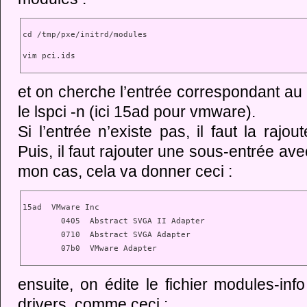
cd /tmp/pxe/initrd/modules
vim pci.ids
et on cherche l’entrée correspondant au 
le lspci -n (ici 15ad pour vmware).
Si l’entrée n’existe pas, il faut la raj
Puis, il faut rajouter une sous-entrée av
mon cas, cela va donner ceci :
15ad  VMware Inc

        0405  Abstract SVGA II Adapter

        0710  Abstract SVGA Adapter

        07b0  VMware Adapter
ensuite, on édite le fichier modules-inf
drivers, comme ceci :