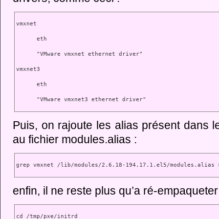
vmxnet
      eth
      "VMware vmxnet ethernet driver"
vmxnet3
      eth
      "VMware vmxnet3 ethernet driver"
Puis, on rajoute les alias présent dans 
au fichier modules.alias :
grep vmxnet /lib/modules/2.6.18-194.17.1.el5/modules.alias 
enfin, il ne reste plus qu’a ré-empaqueter
cd /tmp/pxe/initrd