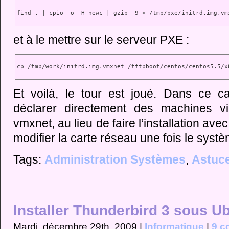
find . | cpio -o -H newc | gzip -9 > /tmp/pxe/initrd.img.vm
et à le mettre sur le serveur PXE :
cp /tmp/work/initrd.img.vmxnet /tftpboot/centos/centos5.5/x
Et voilà, le tour est joué. Dans ce c
déclarer directement des machines vi
vmxnet, au lieu de faire l’installation av
modifier la carte réseau une fois le systè
Tags:
Administration Systèmes
,
Astuc
Installer Thunderbird 3 sous U
Mardi, décembre 29th, 2009 |
Informatique
|
9 c