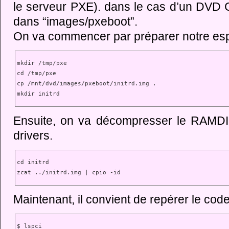
le serveur PXE). dans le cas d’un DVD C
dans “images/pxeboot”.
On va commencer par préparer notre espa
mkdir /tmp/pxe

cd /tmp/pxe

cp /mnt/dvd/images/pxeboot/initrd.img .

mkdir initrd
Ensuite, on va décompresser le RAMDIS
drivers.
cd initrd

zcat ../initrd.img | cpio -id
Maintenant, il convient de repérer le cod
$ lspci