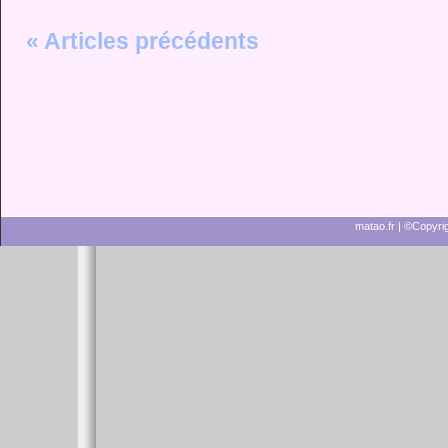
« Articles précédents
matao.fr
| ©Copyrig