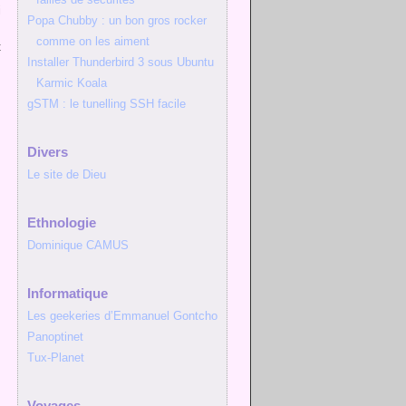
i
Popa Chubby : un bon gros rocker
,
comme on les aiment
t
Installer Thunderbird 3 sous Ubuntu
Karmic Koala
gSTM : le tunelling SSH facile
Divers
Le site de Dieu
Ethnologie
Dominique CAMUS
Informatique
Les geekeries d’Emmanuel Gontcho
Panoptinet
Tux-Planet
Voyages