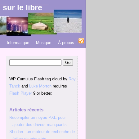
 sur le libre
Informatique
Musique
À propos
WP Cumulus Flash tag cloud by
Roy
Tanck
and
Luke Morton
requires
e
Flash Player
9 or better.
,
s
Articles récents
Recompiler un noyau PXE pour
s
ajouter des drivers manquants
,
Shodan : un moteur de recherche de
failles de sécurités