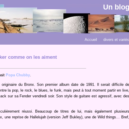
Un blog
Accueil
divers et variés
ker comme on les aiment
uait
Popa Chubby
.
riginaire du Bronx. Son premier album date de 1991. Il serait difficile d
ntre la pop, le rock, le blues, le funk, mais peut à tout moment partir en live
Back sur sa Fender vendredi soir. Son style de guitare est agressif, avec de
iculièrement réussi. Beaucoup de titres de lui, mais également plusieur
 une reprise de Hallelujah (version Jeff Bukley), une de Wild things… Bref