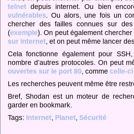
telnet
depuis internet. Ou bien enco
vulnérables
. Ou alors, une fois un c
chercher des failles connues sur des 
(
exemple
). On peut également cherche
sur internet
, et on peut même lancer de
Cela fonctionne également pour SSH,
nombre d’autres protocoles. On peut 
ouvertes sur le port 80
, comme
celle-ci
Les recherches peuvent même être restre
Bref, Shodan est un moteur de recherc
garder en bookmark.
Tags:
Internet
,
Planet
,
Sécurité